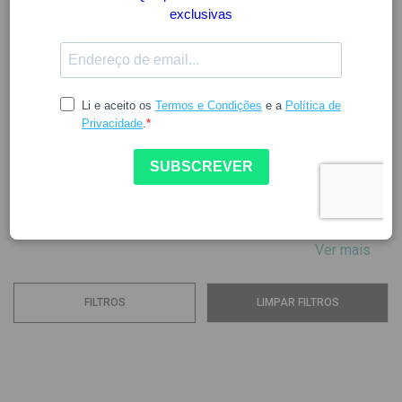
ABSORVIT
A marca Absorvit é conhecida pelos seus suplementos
alimentares que se destacam pelo equilíbrio e eficácia das
suas fórmulas, disponíveis para toda a população. A
Absorvit investe em tecnologias de ponta, seleciona
cuidadosamente os ingredientes e mantém um elevado
padrão de qualidade na produção, sempre com o objetivo
de cuidar das...
Ver mais
FILTROS
LIMPAR FILTROS