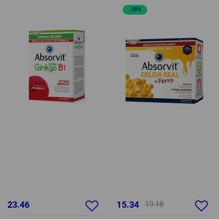
-20%
23.46
15.34
19.18