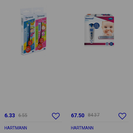
6.33
67.50
84.37
6.55
HARTMANN
HARTMANN