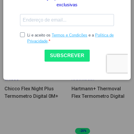
17.73
7.06
CHICCO
HARTMANN
Chicco Flex Night Plus
Hartmann+ Thermoval
Termometro Digital 0M+
Flex Termometro Digital
-20%