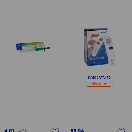
ENVIO GRATUITO
Indisponível
4.81
88.94
4.96