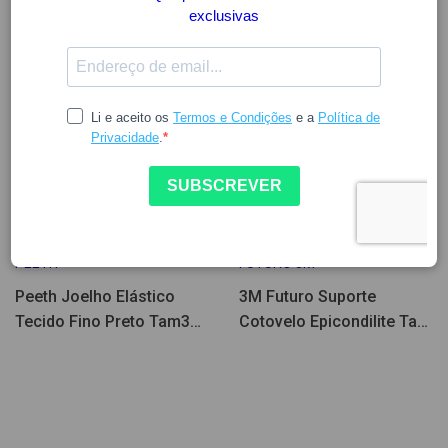
Poucas Unidades
Poucas Unidades
13.70
25.73
PEETH
FUTURO 3M
Peeth Joelho Elástico
3M Futuro Suporte
Tecido Fino Preto Tam3
Cotovelo Epicondilite Tam
-351/3
L (27.9 - 30.5 cm)