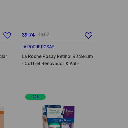
39.74
49.67
LA ROCHE POSAY
clar
La Roche Posay Retinol B3 Serum
- Coffret Renovador & Anti-
manchas
-20%