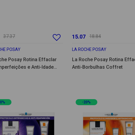
37.37
15.07
18.84
CHE POSAY
LA ROCHE POSAY
che Posay Rotina Effaclar
La Roche Posay Rotina Effa
mperfeições e Anti-Idade
Anti-Borbulhas Coffret
et
20%
-20%