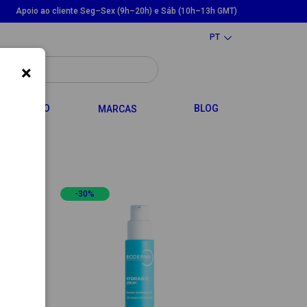
Apoio ao cliente Seg–Sex (9h–20h) e Sáb (10h–13h GMT)
PT
×
LE DROPDOWN
TOGGLE DROPDOWN
CABELO
BLOG
MARCAS
-30%