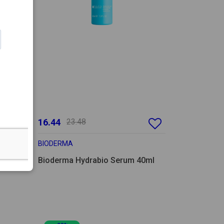
16.44
23.48
BIODERMA
ream
Bioderma Hydrabio Serum 40ml