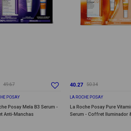
49.67
40.27
50.34
CHE POSAY
LA ROCHE POSAY
che Posay Mela B3 Serum -
La Roche Posay Pure Vitami
et Anti-Manchas
Serum - Coffret Iluminador &
Manchas