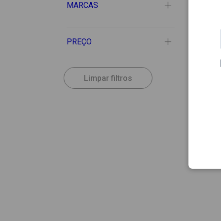
MARCAS
PREÇO
Limpar filtros
15.52
LETI
Leti S
30ml