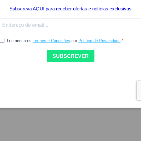
13.23
18.90
BIODERMA
kin2 Recover Ephitelis Creme
Bioderma Hydrabio Light C
40ml