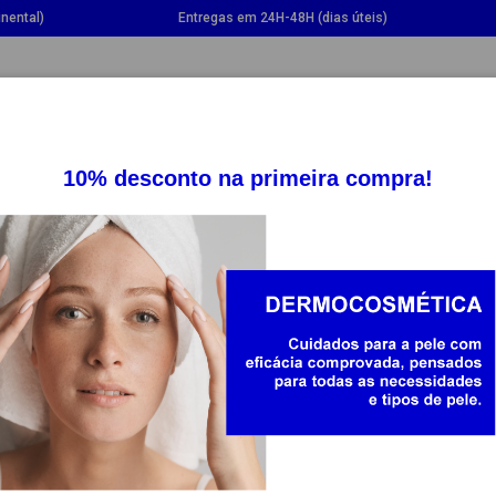
nental)
Entregas em 24H-48H (dias úteis)
GGLE DROPDOWN
TOGGLE DROPDOWN
TOGGLE DROPDOWN
TOGG
SUPLEMENTOS
SAÚDE
BEBÉ E MAMÃ
-30%