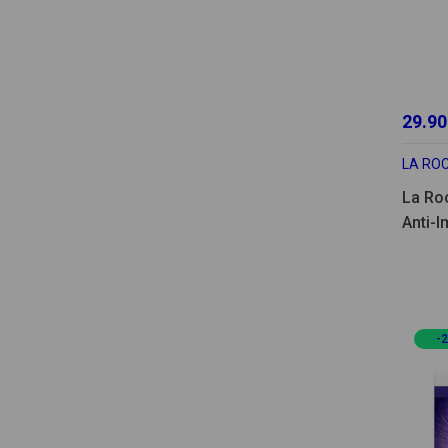
29.90
LA RO
La Ro
Anti-I
Coffr
-