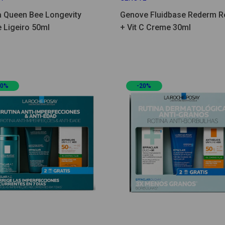
ta Queen Bee Longevity
Genove Fluidbase Rederm Re
 Ligeiro 50ml
+ Vit C Creme 30ml
20%
-20%