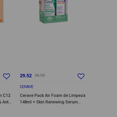
29.52
36.90
CERAVE
n C12
Cerave Pack Air Foam de Limpeza
 Anti-
148ml + Skin Renewing Serum
Vitamina C 30ml