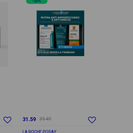
-20%
31.59
39.49
LA ROCHE POSAY