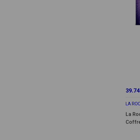
39.74
LA RO
La Ro
Coffr