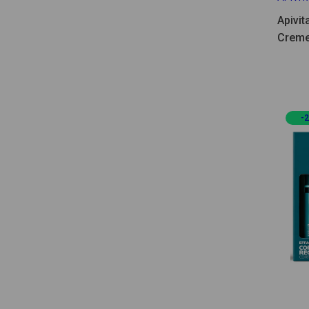
Apivi
Creme
-