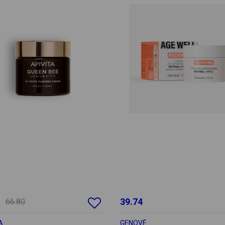
39.74
66.80
A
GENOVÉ