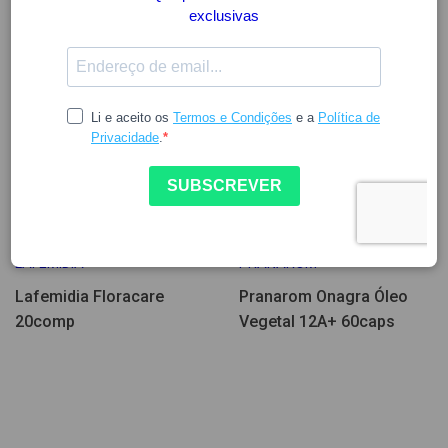
15.74
29.26
LAFEMIDIA
PRANAROM
Lafemidia Floracare
Pranarom Onagra Óleo
20comp
Vegetal 12A+ 60caps