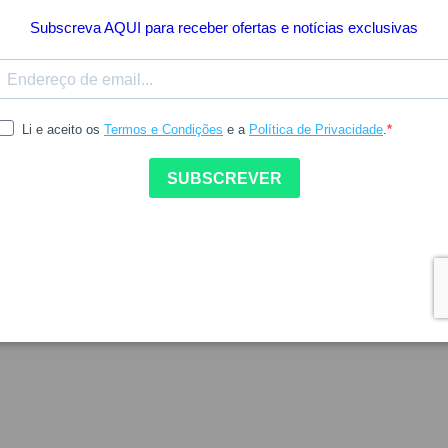
Indisponível
N
n Ignatia Amara Granulos
H