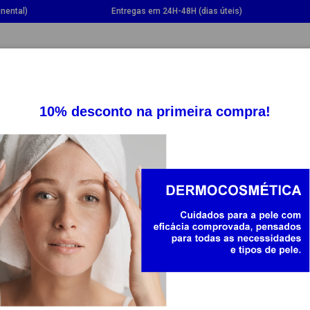
nental)
Entregas em 24H-48H (dias úteis)
GGLE DROPDOWN
TOGGLE DROPDOWN
TOGGLE DROPDOWN
TOGG
SUPLEMENTOS
SAÚDE
BEBÉ E MAMÃ