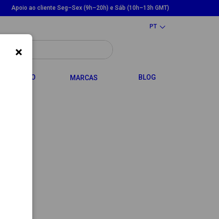
Apoio ao cliente Seg–Sex (9h–20h) e Sáb (10h–13h GMT)
PT
×
LE DROPDOWN
TOGGLE DROPDOWN
CABELO
BLOG
MARCAS