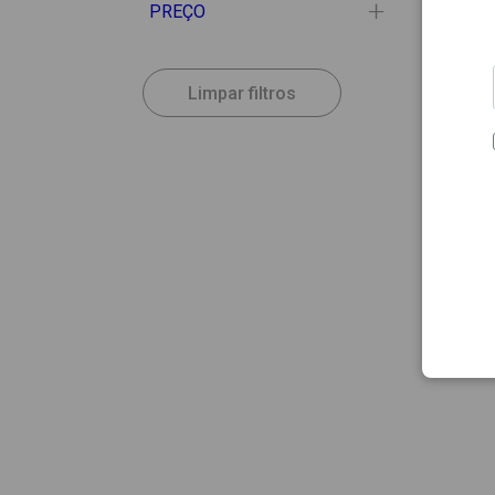
PREÇO
Limpar filtros
5.43
BOIRO
Boiro
200C