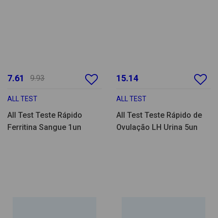
7.61
15.14
9.93
ALL TEST
ALL TEST
All Test Teste Rápido
All Test Teste Rápido de
Ferritina Sangue 1un
Ovulação LH Urina 5un