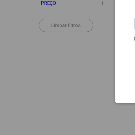
PREÇO
Limpar filtros
3.00
GERBE
Gerbe
Moran