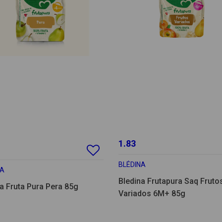
1.83
BLÉDINA
NA
Bledina Frutapura Saq Fruto
a Fruta Pura Pera 85g
Variados 6M+ 85g