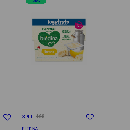
-20%
3.90
4.88
BLÉDINA