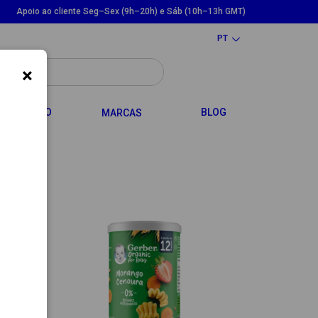
Apoio ao cliente Seg–Sex (9h–20h) e Sáb (10h–13h GMT)
PT
×
LE DROPDOWN
TOGGLE DROPDOWN
CABELO
BLOG
MARCAS