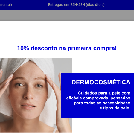
nental)
Entregas em 24H-48H (dias úteis)
GGLE DROPDOWN
TOGGLE DROPDOWN
TOGGLE DROPDOWN
TOGG
SUPLEMENTOS
SAÚDE
BEBÉ E MAMÃ