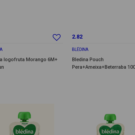
2.82
NA
BLÉDINA
na Iogofruta Morango 6M+
Bledina Pouch
un
Pera+Ameixa+Beterraba 10