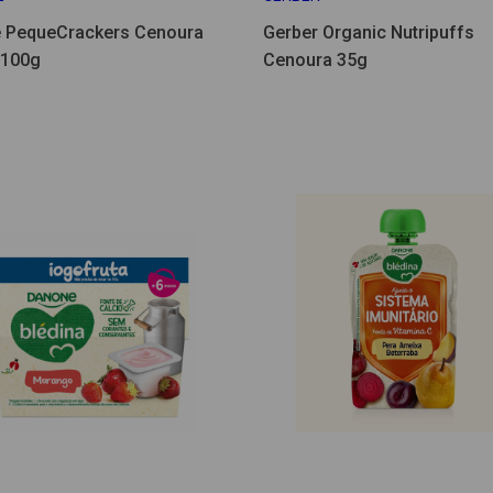
é PequeCrackers Cenoura
Gerber Organic Nutripuffs
 100g
Cenoura 35g