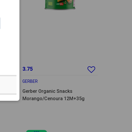
3.75
GERBER
Gerber Organic Snacks
Morango/Cenoura 12M+35g