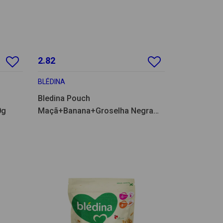
2.82
BLÉDINA
Bledina Pouch
0g
Maçã+Banana+Groselha Negra
100g