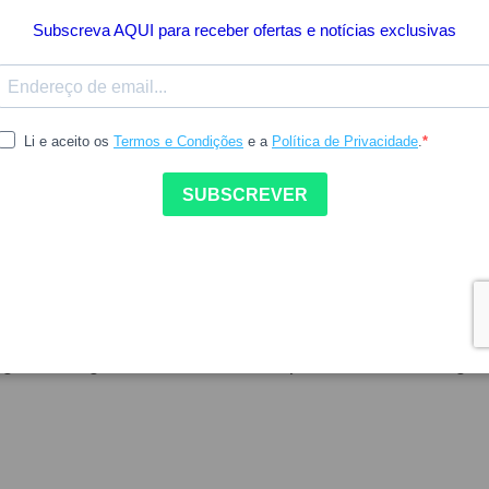
3.75
R
GERBER
r Organic Nutripuffs
Gerber Organic Snacks
go 8M+ 35g
Maçã/Cenoura 12M+ 35g