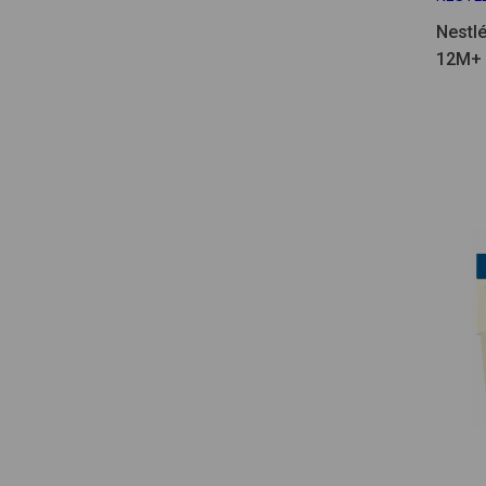
Nestl
12M+