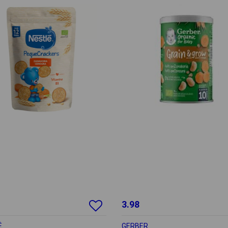
3.98
É
GERBER