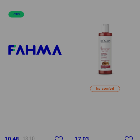
-20%
Indisponível
10.48
13.10
17.03