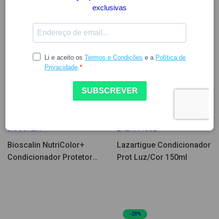
Poucas Unidades
10.90
18.22
30.28
BIOSCALIN
LAZARTIGUE
Bioscalin NutriColor+
Lazartigue Condicionador
Condicionador Protetor
Prot Luz/Cor 150ml
de Cor 150ml
-20%