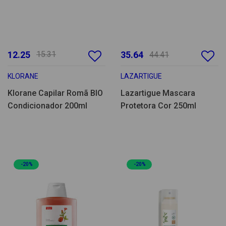
12.25
15.31
35.64
44.41
KLORANE
LAZARTIGUE
Klorane Capilar Romã BIO
Lazartigue Mascara
Condicionador 200ml
Protetora Cor 250ml
-20%
-20%