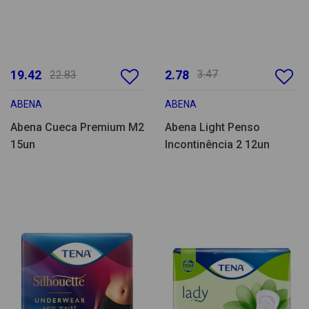
19.42
2.78
3.47
22.83
ABENA
ABENA
Abena Cueca Premium M2
Abena Light Penso
15un
Incontinência 2 12un