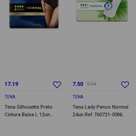
17.19
7.50
9.34
TENA
TENA
Tena Silhouette Preto
Tena Lady Penso Normal
Cintura Baixa L 12un
24un Ref 760721-00NL
-780225