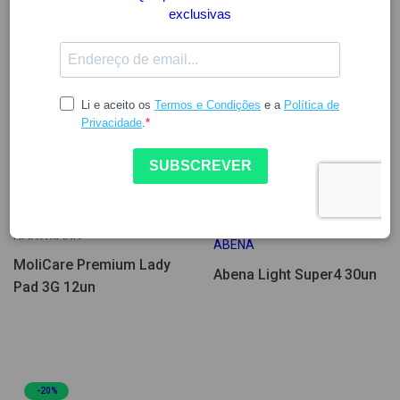
Poucas Unidades
6.70
9.71
11.42
HARTMANN
ABENA
MoliCare Premium Lady
Abena Light Super4 30un
Pad 3G 12un
-20%