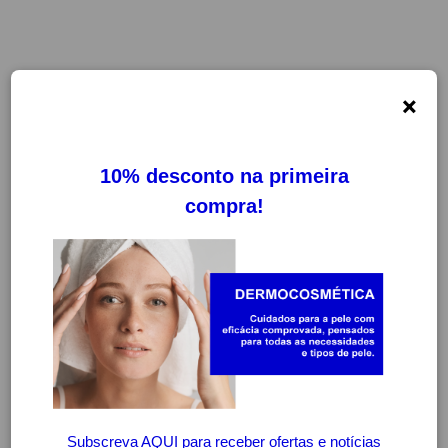
×
FILTROS
LIMPAR FILTROS
ESTA PÁGINA FICARÁ DISPONÍVEL
BREVEMENTE
CONTINUAR