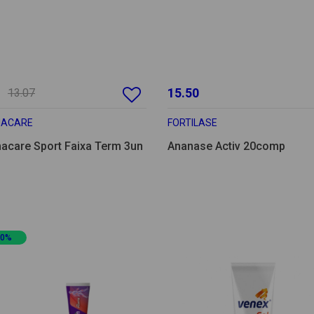
15.50
13.07
MACARE
FORTILASE
acare Sport Faixa Term 3un
Ananase Activ 20comp
20%