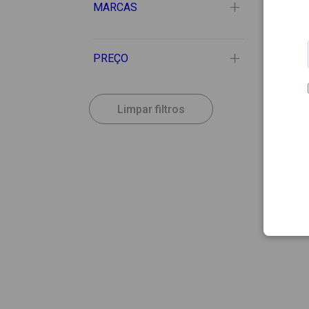
MARCAS
PREÇO
Limpar filtros
21.29
LYMPH
Lymph
Mass