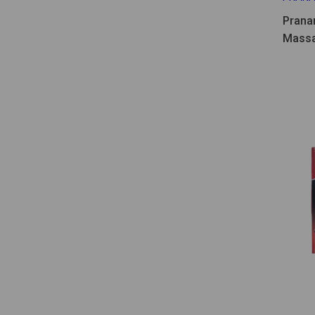
Prana
Massa
30ml