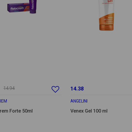
14.94
14.38
CREM
ANGELINI
crem Forte 50ml
Venex Gel 100 ml