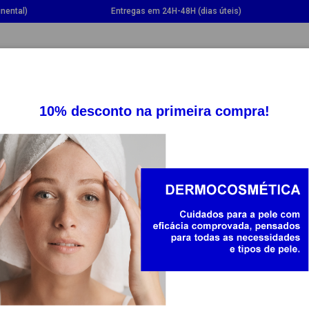
nental)
Entregas em 24H-48H (dias úteis)
GGLE DROPDOWN
TOGGLE DROPDOWN
TOGGLE DROPDOWN
TOGG
SUPLEMENTOS
SAÚDE
BEBÉ E MAMÃ