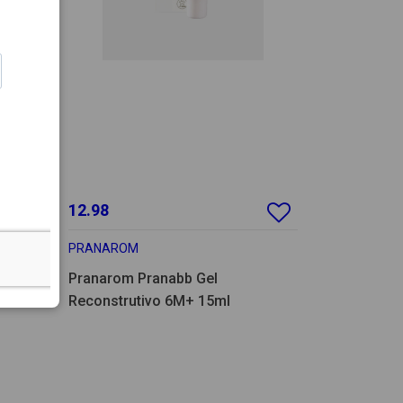
12.98
PRANAROM
Pranarom Pranabb Gel
Reconstrutivo 6M+ 15ml