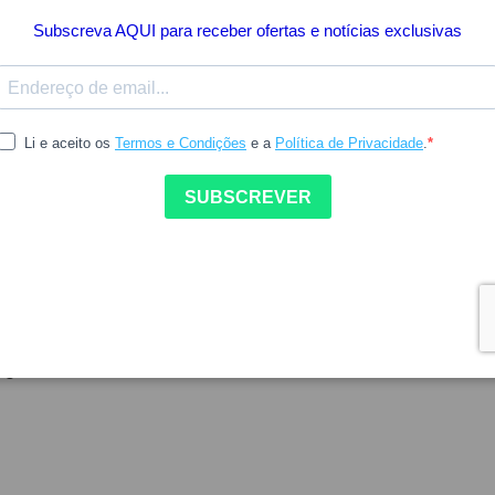
15.84
AVEINE
CANABICREME
aveine Roll-on Gel
Canabicreme Creme 100ml
agem 50ml