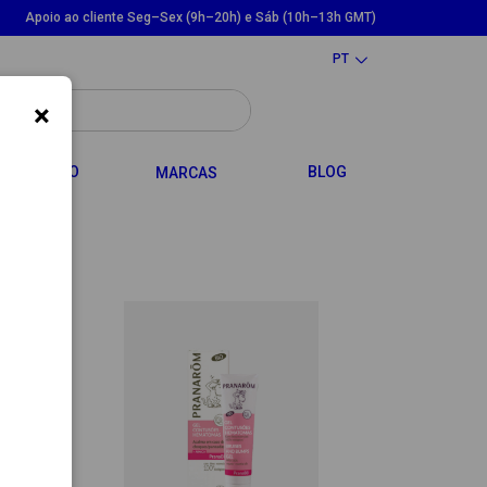
Apoio ao cliente Seg–Sex (9h–20h) e Sáb (10h–13h GMT)
PT
×
LE DROPDOWN
TOGGLE DROPDOWN
CABELO
BLOG
MARCAS