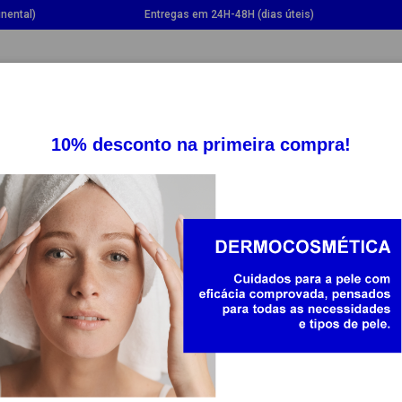
nental)
Entregas em 24H-48H (dias úteis)
GGLE DROPDOWN
TOGGLE DROPDOWN
TOGGLE DROPDOWN
TOGG
SUPLEMENTOS
SAÚDE
BEBÉ E MAMÃ
20%
-20%