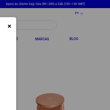
Apoio ao cliente Seg–Sex (9h–20h) e Sáb (10h–13h GMT)
PT
×
LE DROPDOWN
TOGGLE DROPDOWN
CABELO
BLOG
MARCAS