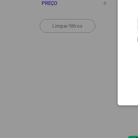
PREÇO
Limpar filtros
17.34
AVÈNE
Avene
Lumin