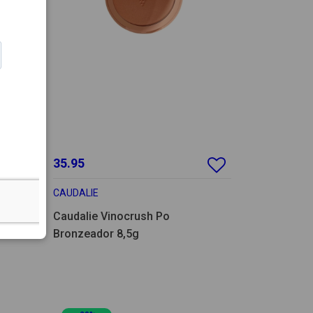
35.95
CAUDALIE
co
Caudalie Vinocrush Po
Bronzeador 8,5g