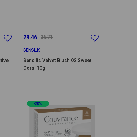
29.46
36.71
SENSILIS
tive
Sensilis Velvet Blush 02 Sweet
Coral 10g
-20%