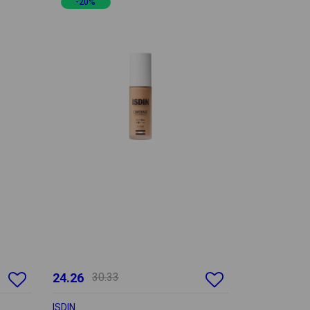
-20%
24.26
30.33
ISDIN