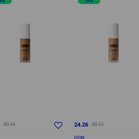
20%
-20%
30.33
24.26
30.33
ISDIN