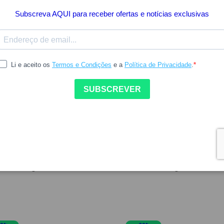
21.68
18.20
22.75
AVÈNE
 Couvrance Pó Mosaico
Avene Couvrance Pó Mosai
osidade g
Translucido 10g