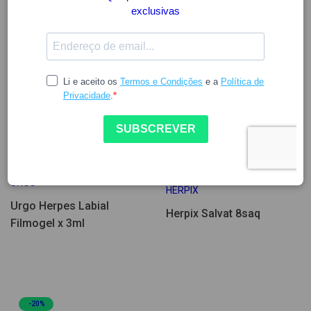
10.08
12.56
9.79
12.19
URGO
HERPIX
Urgo Herpes Labial
Herpix Salvat 8saq
Filmogel x 3ml
-20%