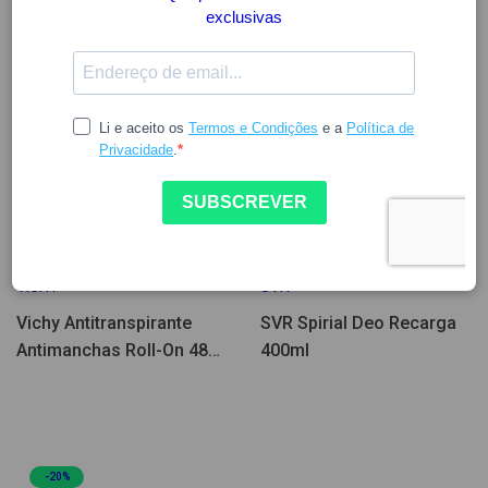
16.50
7.97
8.61
VICHY
SVR
Vichy Antitranspirante
SVR Spirial Deo Recarga
Antimanchas Roll-On 48H
400ml
50ml Pack Duplo
-20%