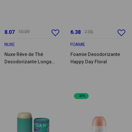
8.07
10.09
6.38
7.95
NUXE
FOAMIE
Nuxe Rêve de Thé
Foamie Desodorizante
Desodorizante Longa
Happy Day Floral
Duração 24hr 50ml
-20%