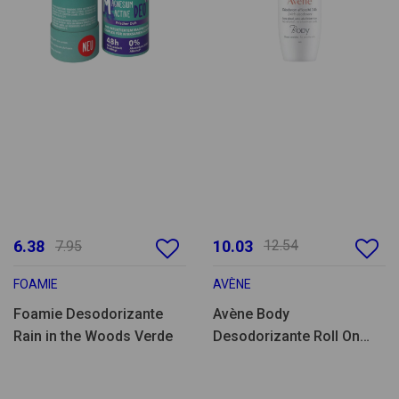
6.38
10.03
12.54
7.95
FOAMIE
AVÈNE
Foamie Desodorizante
Avène Body
Rain in the Woods Verde
Desodorizante Roll On
50ml