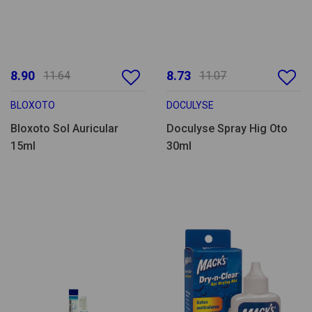
8.90
8.73
11.64
11.07
BLOXOTO
DOCULYSE
Bloxoto Sol Auricular
Doculyse Spray Hig Oto
15ml
30ml