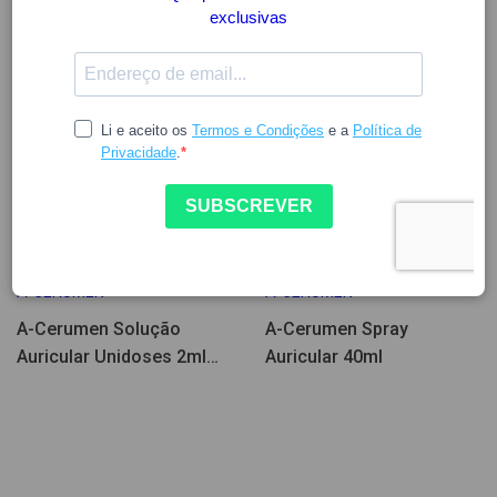
4.05
5.69
5.87
8.06
A-CERUMEN
A-CERUMEN
A-Cerumen Solução
A-Cerumen Spray
Auricular Unidoses 2ml
Auricular 40ml
10un