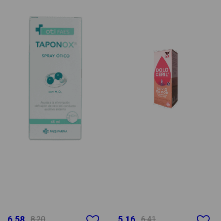
6.58
5.16
8.20
6.41