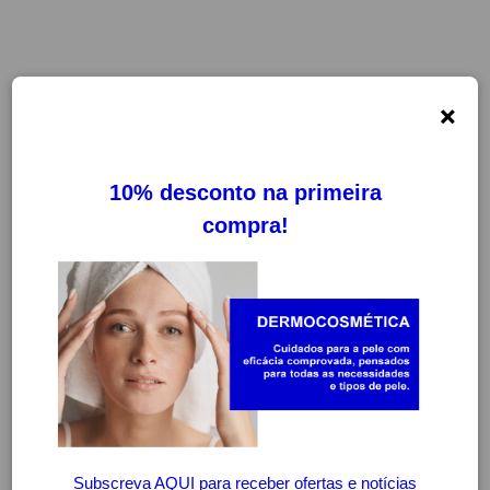
×
FILTROS
LIMPAR FILTROS
ESTA PÁGINA FICARÁ DISPONÍVEL
BREVEMENTE
CONTINUAR