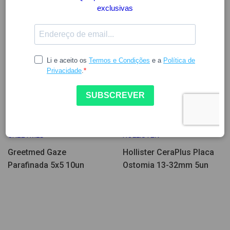
Poucas Unidades
4.00
18.43
GREETMED
HOLLISTER
Greetmed Gaze
Hollister CeraPlus Placa
Parafinada 5x5 10un
Ostomia 13-32mm 5un