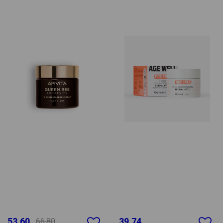
53.60
39.74
66.80