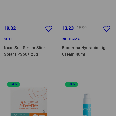
19.32
13.23
18.90
NUXE
BIODERMA
Nuxe Sun Serum Stick
Bioderma Hydrabio Light
Solar FPS50+ 25g
Cream 40ml
-20%
-30%