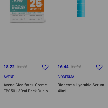
18.22
22.78
16.44
23.48
AVÈNE
BIODERMA
Avene Cicalfate+ Creme
Bioderma Hydrabio Serum
FPS50+ 30ml Pack Duplo
40ml