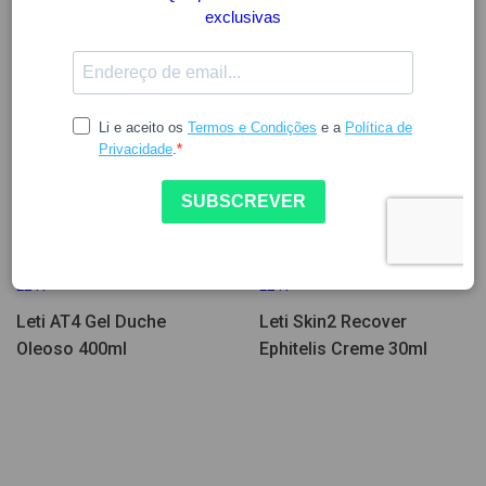
18.17
15.52
LETI
LETI
Leti AT4 Gel Duche
Leti Skin2 Recover
Oleoso 400ml
Ephitelis Creme 30ml