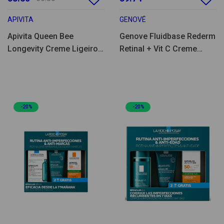
APIVITA
GENOVÉ
Apivita Queen Bee
Genove Fluidbase Rederm
Longevity Creme Ligeiro
Retinal + Vit C Creme
50ml
30ml
-20%
-20%