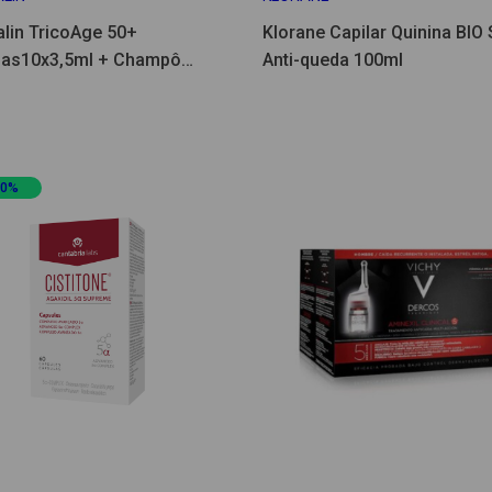
alin TricoAge 50+
Klorane Capilar Quinina BIO
as10x3,5ml + Champô
Anti-queda 100ml
icante 400ml - Preço
ial
20%