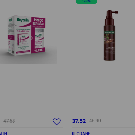
-20%
37.52
46.90
47.53
LIN
KLORANE