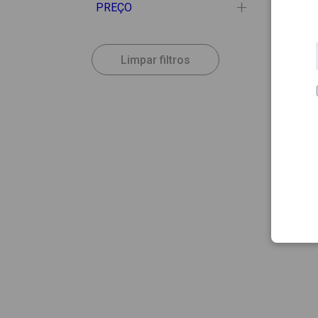
PREÇO
Limpar filtros
31.50
KLORA
Klora
Cresc