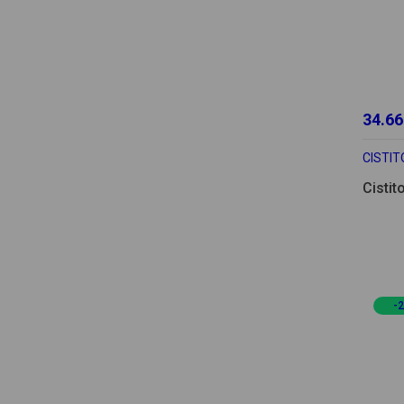
34.66
CISTIT
Cistit
-