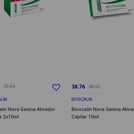
70.34
38.76
48.30
LIN
BIOSCALIN
lin Nova Genina Ativador
Bioscalin Nova Genina Ativa
ar 2x10ml
Capilar 10ml