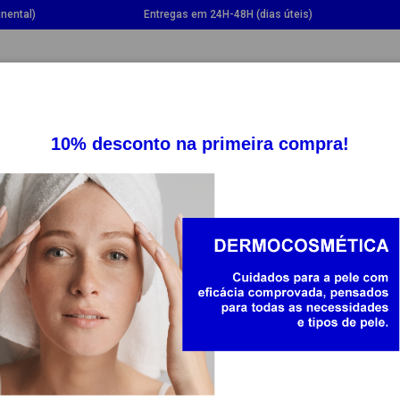
nental)
Entregas em 24H-48H (dias úteis)
GGLE DROPDOWN
TOGGLE DROPDOWN
TOGGLE DROPDOWN
TOGG
SUPLEMENTOS
SAÚDE
BEBÉ E MAMÃ
20%