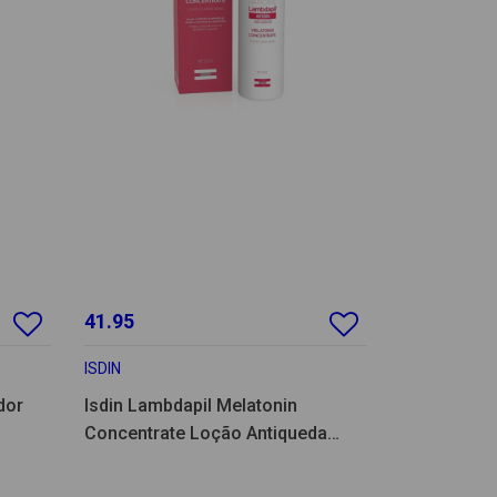
41.95
ISDIN
dor
Isdin Lambdapil Melatonin
Concentrate Loção Antiqueda
Spray 100ml