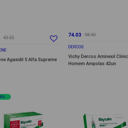
74.03
98.40
43.32
DERCOS
ONE
Vichy Dercos Aminexil Clinic
one Agaxidil 5 Alfa Supreme
Homem Ampolas 42un
20%