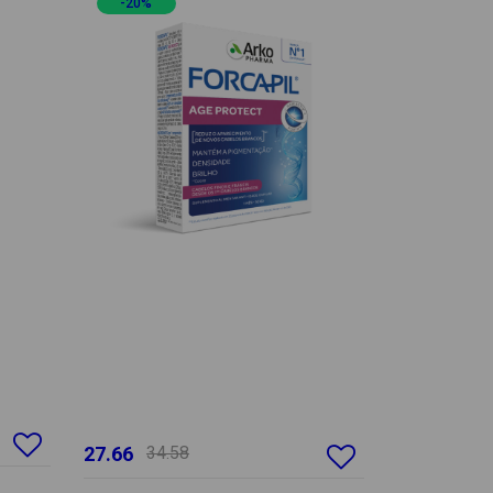
-20%
27.66
34.58