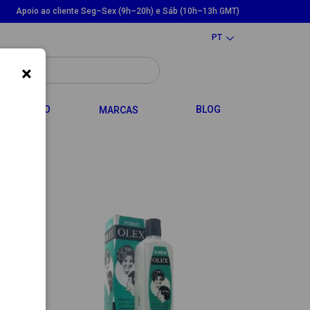
Apoio ao cliente Seg–Sex (9h–20h) e Sáb (10h–13h GMT)
PT
×
LE DROPDOWN
TOGGLE DROPDOWN
CABELO
BLOG
MARCAS