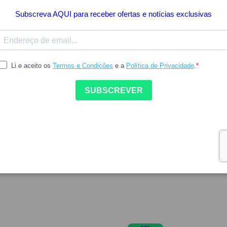
Poucas Unidades
39.38
53.74
NE
SENSILIS
ne Capilar Quinina Serum
Sensilis Exosome Loção Ant
imento 100ml
Queda 100ml