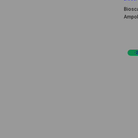
Biosc
Ampol
Fortif
Espec
-