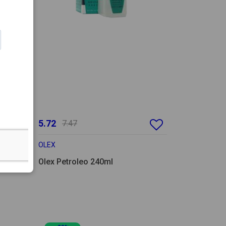
5.72
7.47
OLEX
i
Olex Petroleo 240ml