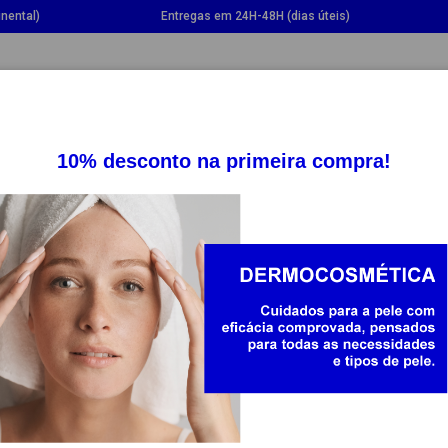
nental)
Entregas em 24H-48H (dias úteis)
GGLE DROPDOWN
TOGGLE DROPDOWN
TOGGLE DROPDOWN
TOGG
SUPLEMENTOS
SAÚDE
BEBÉ E MAMÃ