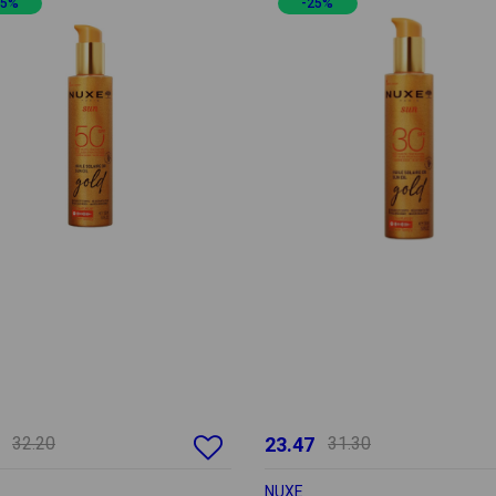
25%
-25%
32.20
23.47
31.30
NUXE