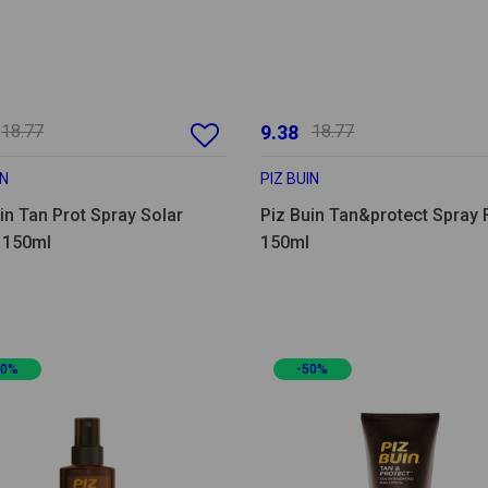
18.77
9.38
18.77
IN
PIZ BUIN
in Tan Prot Spray Solar
Piz Buin Tan&protect Spray
 150ml
150ml
20%
-50%