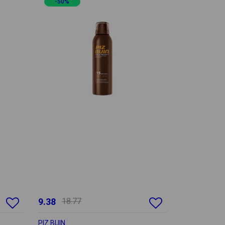
-50%
9.38
18.77
PIZ BUIN