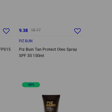
9.38
18.77
PIZ BUIN
 FPS15
Piz Buin Tan Protect Oleo Spray
SPF 30 150ml
-50%