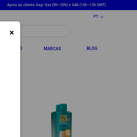
Apoio ao cliente Seg–Sex (9h–20h) e Sáb (10h–13h GMT)
PT
×
LE DROPDOWN
TOGGLE DROPDOWN
CABELO
BLOG
MARCAS