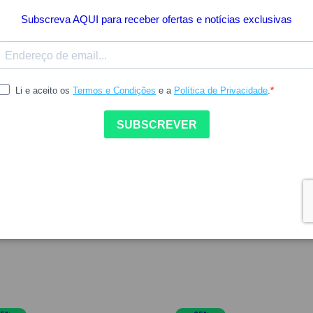
Poucas Unidades
27.32
53.53
34.04
DERM
NUXE
derm Solaire Bronz No Sun
Nuxe Prodigieuse Boost Se
al Cream 40ml
Autobronzeador 30ml