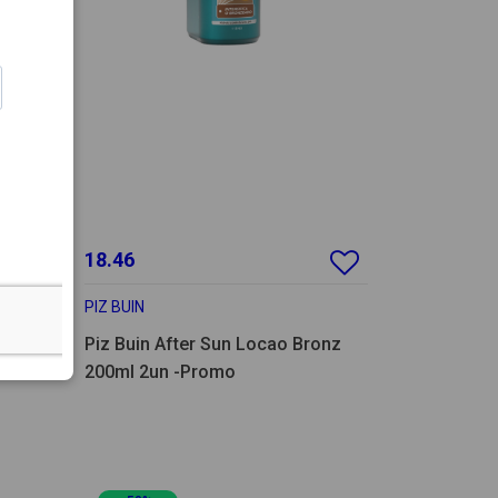
18.46
PIZ BUIN
rum
Piz Buin After Sun Locao Bronz
200ml 2un -Promo