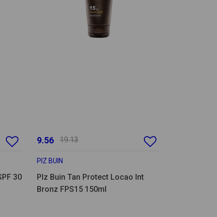
9.56
19.13
PIZ BUIN
SPF 30
PIz Buin Tan Protect Locao Int
Bronz FPS15 150ml