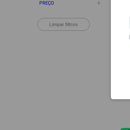
PREÇO
Limpar filtros
42.96
ESTHE
Esthe
Miner