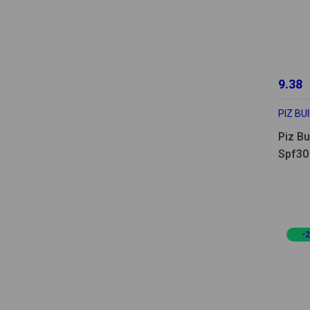
9.38
PIZ BU
Piz Bu
Spf30
-