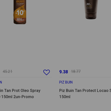
45.21
9.38
18.77
IN
PIZ BUIN
in Tan Prot Oleo Spray
Piz Buin Tan Protect Locao 
 150ml 2un-Promo
150ml