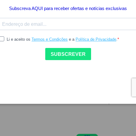
Poucas Unidades
34.72
18.30
RILASTIL
Hair Prodigieux Serum
Rilastil Xerolact Oleo Lavant
o 50ml
1000ml Pack Duplo