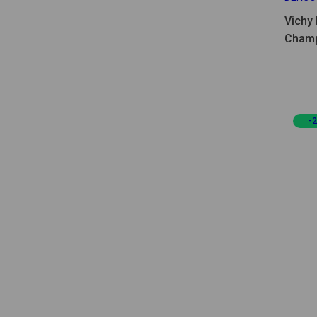
Vichy
Champ
95ml
-