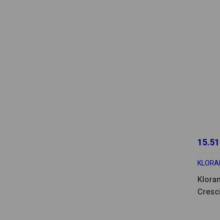
15.51
KLORA
Klora
Cresc