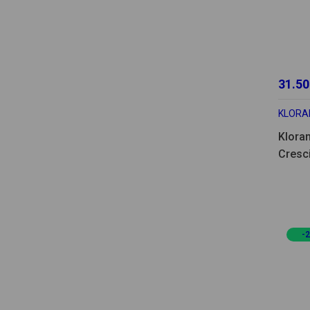
31.50
KLORA
Klora
Cresc
-