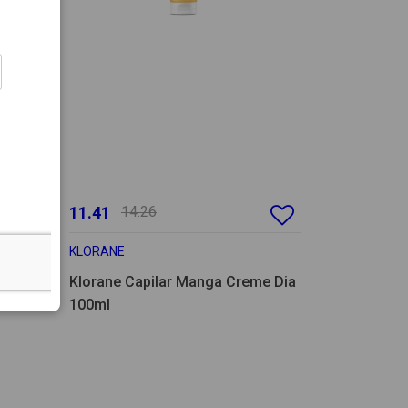
11.41
14.26
KLORANE
e
Klorane Capilar Manga Creme Dia
100ml