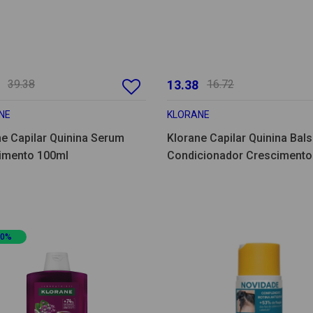
39.38
13.38
16.72
NE
KLORANE
ne Capilar Quinina Serum
Klorane Capilar Quinina Ba
imento 100ml
Condicionador Crescimento
200ml
20%