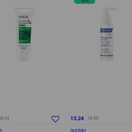
-20%
13.24
16.55
8.74
S
DUCRAY