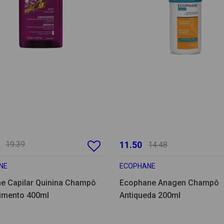
19.39
11.50
14.48
NE
ECOPHANE
ne Capilar Quinina Champô
Ecophane Anagen Champô
imento 400ml
Antiqueda 200ml