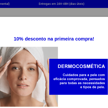
nental)
Entregas em 24H-48H (dias úteis)
GGLE DROPDOWN
TOGGLE DROPDOWN
TOGGLE DROPDOWN
TOGG
SUPLEMENTOS
SAÚDE
BEBÉ E MAMÃ
20%