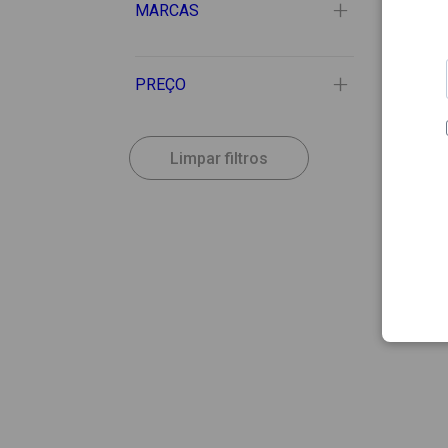
MARCAS
PREÇO
Limpar filtros
27.78
NUXE
Nuxe 
Cabel