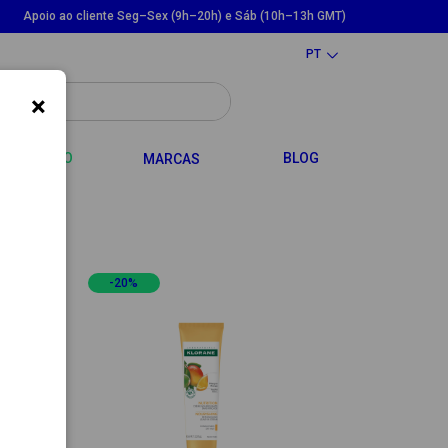
Apoio ao cliente Seg–Sex (9h–20h) e Sáb (10h–13h GMT)
PT
×
LE DROPDOWN
TOGGLE DROPDOWN
CABELO
BLOG
MARCAS
-20%