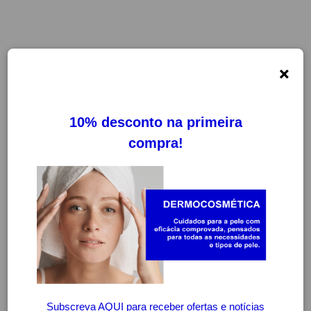
×
FILTROS
LIMPAR FILTROS
ESTA PÁGINA FICARÁ DISPONÍVEL
BREVEMENTE
CONTINUAR