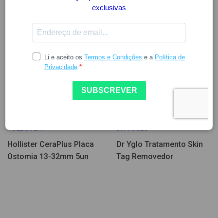
Poucas Unidades
18.43
19.57
HOLLISTER
DR YOGLO
Hollister CeraPlus Placa
Dr Yglo Tratamento Skin
Ostomia 13-32mm 5un
Tag Removedor