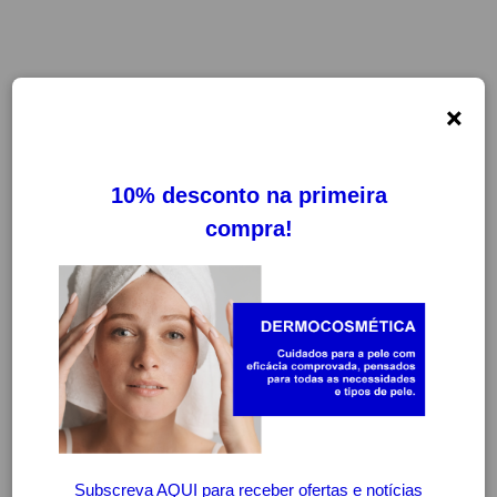
×
FILTROS
LIMPAR FILTROS
ESTA PÁGINA FICARÁ DISPONÍVEL
BREVEMENTE
CONTINUAR