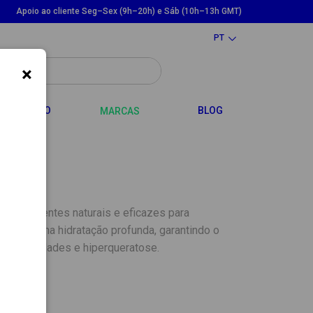
Apoio ao cliente Seg–Sex (9h–20h) e Sáb (10h–13h GMT)
PT
×
LE DROPDOWN
TOGGLE DROPDOWN
CABELO
BLOG
MARCAS
 ingredientes naturais e eficazes para
ovem uma hidratação profunda, garantindo o
om calosidades e hiperqueratose.