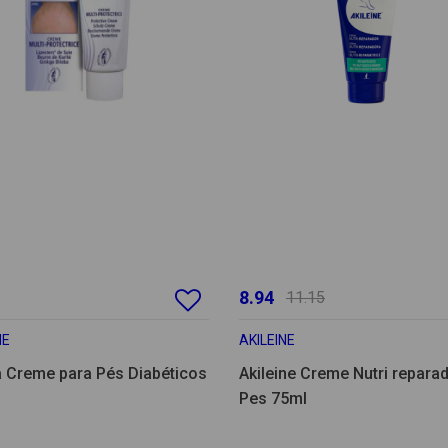
8.94
11.15
NE
AKILEINE
a Creme para Pés Diabéticos
Akileine Creme Nutri repara
Pes 75ml