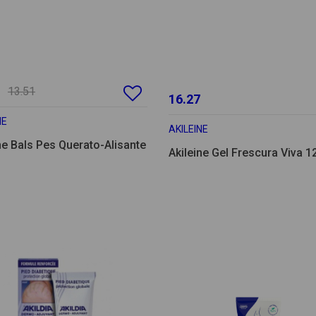
13.51
16.27
NE
AKILEINE
ne Bals Pes Querato-Alisante
Akileine Gel Frescura Viva 