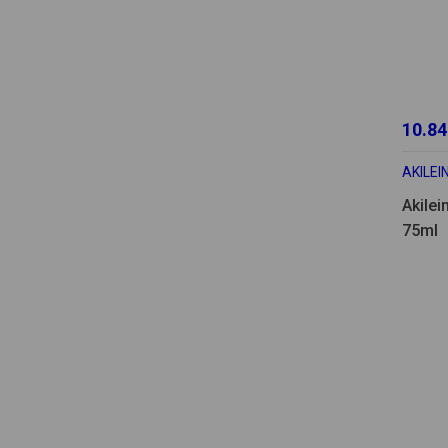
10.84
AKILEI
Akilei
75ml