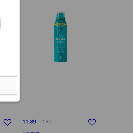
11.89
14.82