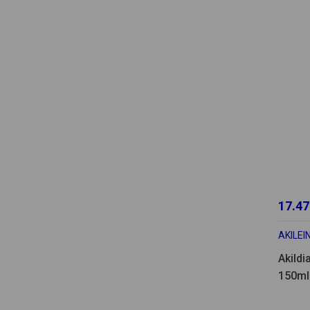
17.47
AKILEI
Akildi
150ml