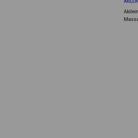
AKILEI
Akilei
Mass