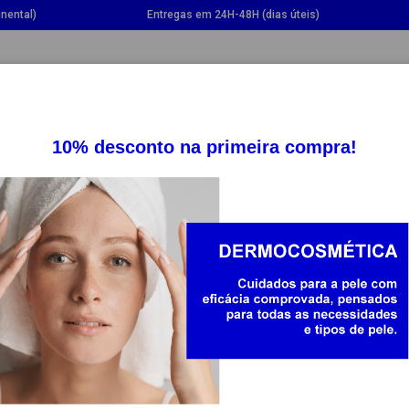
nental)
Entregas em 24H-48H (dias úteis)
GGLE DROPDOWN
TOGGLE DROPDOWN
TOGGLE DROPDOWN
TOGG
SUPLEMENTOS
SAÚDE
BEBÉ E MAMÃ
LEINE
a Akileine oferece uma ampla variedade de produtos que contêm
azer todas as necessidades dos seus pés. Esses produtos prom
m-estar e conforto. A Akileine tem soluções para pés secos, c