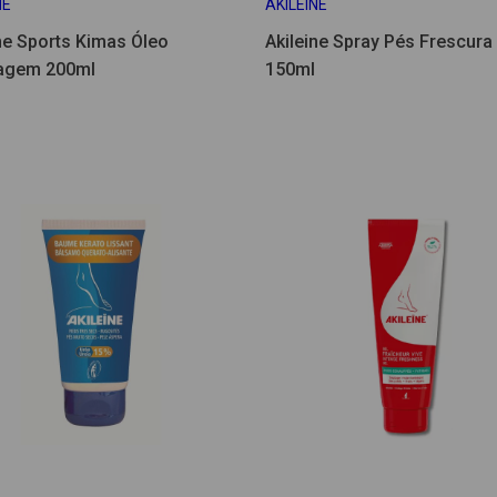
NE
AKILEINE
ne Sports Kimas Óleo
Akileine Spray Pés Frescura
agem 200ml
150ml