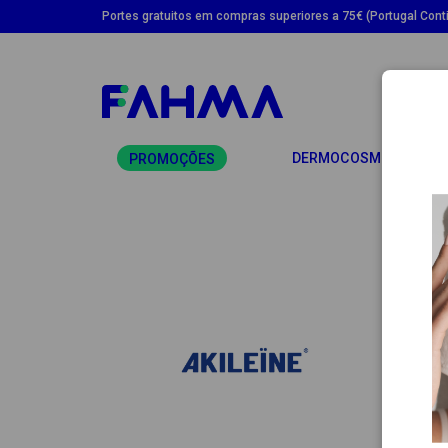
Portes gratuitos em compras superiores a 75€ (Portugal Conti
TO
DERMOCOSMÉTICA
PROMOÇÕES
AKI
A marc
satisf
seu be