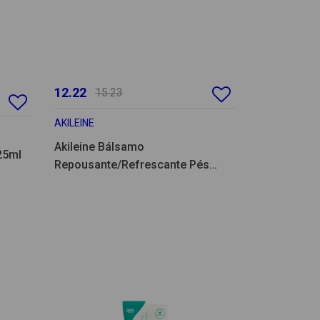
12.22
15.23
AKILEINE
Akileine Bálsamo
125ml
Repousante/Refrescante Pés
75ml