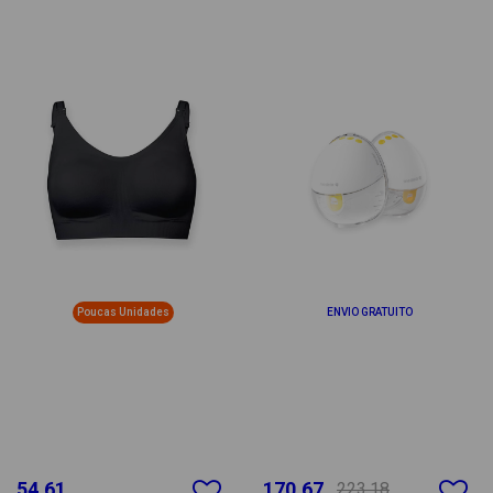
Poucas Unidades
ENVIO GRATUITO
54.61
170.67
223.18