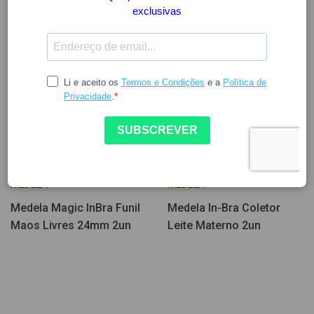
38.41
16.39
MEDELA
MEDELA
Medela Magic InBra Funil
Medela In-Bra Coletor
Maos Livres 24mm 2un
Leite Materno 2un