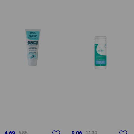
4.69
9.06
5.85
11.30