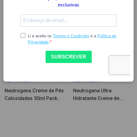
10.08
9.68
12.89
12.05
NEUTROGENA
NEUTROGENA
Neutrogena Creme de Pés
Neutrogena Ultra
Calosidades 50ml Pack
Hidratante Creme de
2un
Pés/Calcanhares 100ml
Pack Duplo