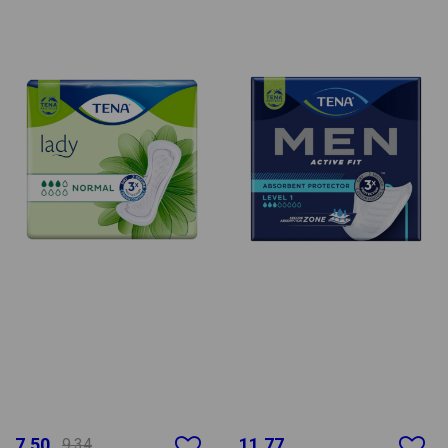
7.50
11.77
9.34