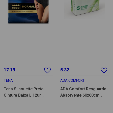
17.19
5.32
TENA
ADA COMFORT
Tena Silhouette Preto
ADA Comfort Resguardo
Cintura Baixa L 12un
Absorvente 60x60cm
-780225
25un