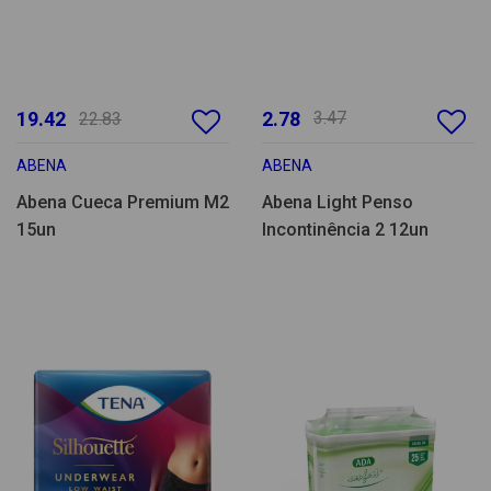
19.42
2.78
3.47
22.83
ABENA
ABENA
Abena Cueca Premium M2
Abena Light Penso
15un
Incontinência 2 12un