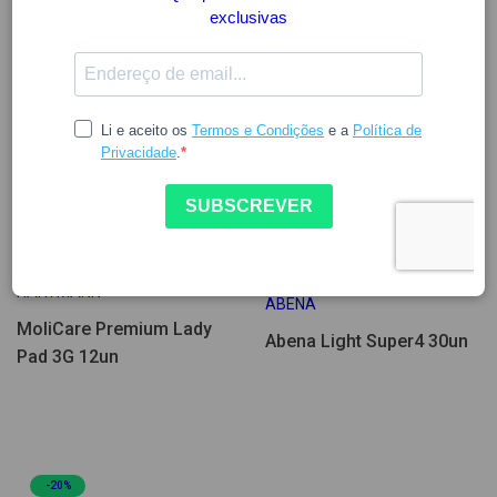
Poucas Unidades
6.70
9.71
11.42
HARTMANN
ABENA
MoliCare Premium Lady
Abena Light Super4 30un
Pad 3G 12un
-20%