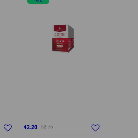
-20%
42.20
52.75