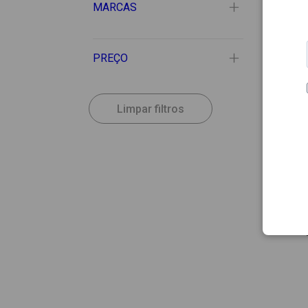
MARCAS
PREÇO
Limpar filtros
30.61
IRALT
Iralt
Champ