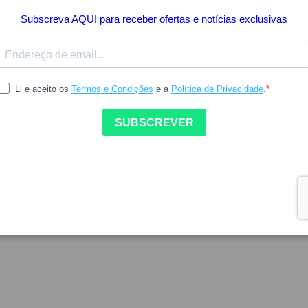
38.15
27.66
34.58
ONE
ARKOPHARMA
one Locao Antiqueda 100ml +
Forcapil Age Protect 30com
ô Fortificante 200ml