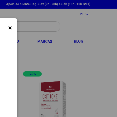
Apoio ao cliente Seg–Sex (9h–20h) e Sáb (10h–13h GMT)
PT
×
LE DROPDOWN
TOGGLE DROPDOWN
CABELO
BLOG
MARCAS
-20%