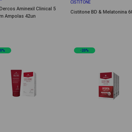
CISTITONE
Dercos Aminexil Clinical 5
Cistitone BD & Melatonina 6
m Ampolas 42un
20%
-20%