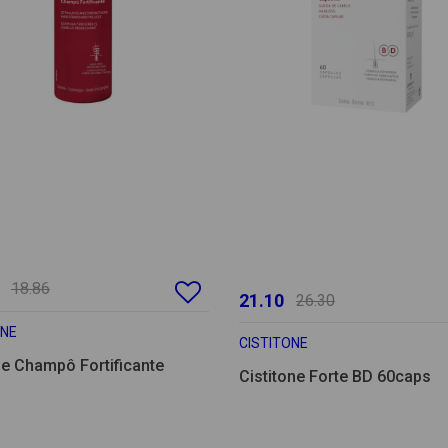
18.86
21.10
26.30
ONE
CISTITONE
ne Champô Fortificante
Cistitone Forte BD 60caps