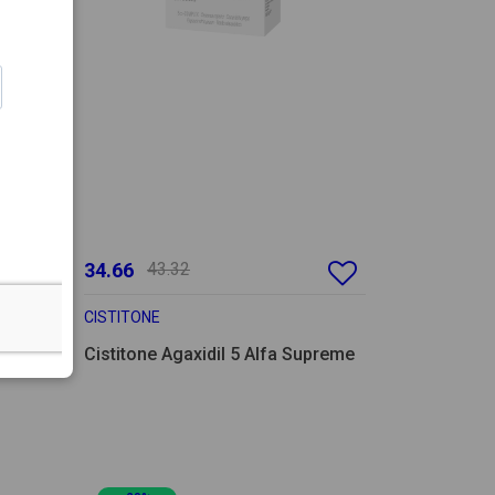
34.66
43.32
CISTITONE
p
Cistitone Agaxidil 5 Alfa Supreme