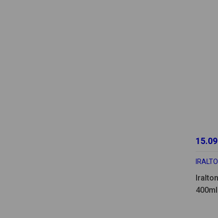
15.09
IRALT
Iralto
400ml