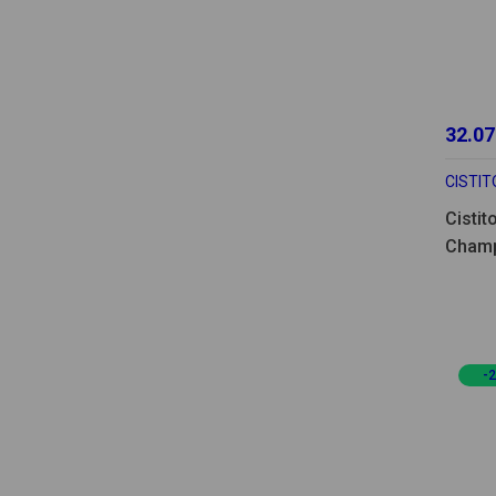
32.07
CISTIT
Cistit
Champ
-