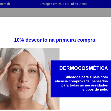
nental)
Entregas em 24H-48H (dias úteis)
GGLE DROPDOWN
TOGGLE DROPDOWN
TOGGLE DROPDOWN
TOGG
SUPLEMENTOS
SAÚDE
BEBÉ E MAMÃ
-20%