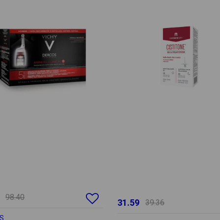
98.40
31.59
39.36
S