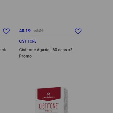
40.19
50.24
CISTITONE
ack
Cistitone Agaxidil 60 caps x2
Promo