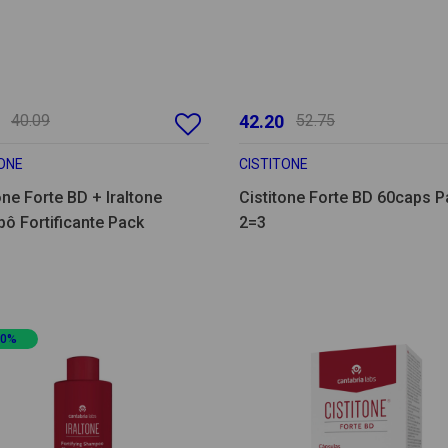
40.09
42.20
52.75
ONE
CISTITONE
one Forte BD + Iraltone
Cistitone Forte BD 60caps P
ô Fortificante Pack
2=3
20%