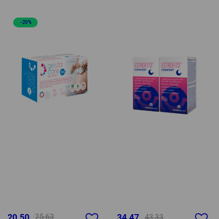
-20%
20.50
25.63
34.47
43.33