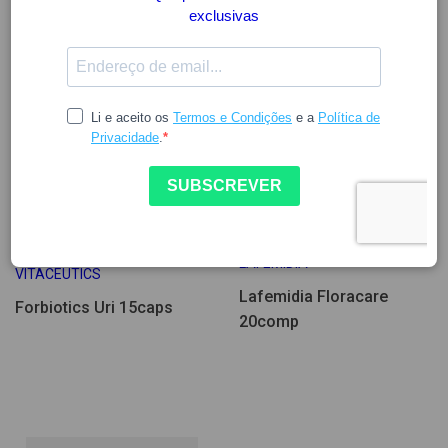
15.74
17.18
LAFEMIDIA
VITACEUTICS
Lafemidia Floracare
Forbiotics Uri 15caps
20comp