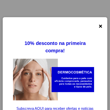
×
-20%