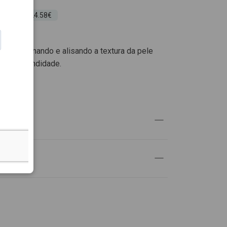
 30 dias: 24.58€
ação, afinando e alisando a textura da pele
 em profundidade.
UTO