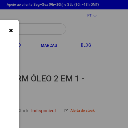
Apoio ao cliente Seg–Sex (9h–20h) e Sáb (10h–13h GMT)
PT
×
LE DROPDOWN
TOGGLE DROPDOWN
CABELO
BLOG
MARCAS
ODERM ÓLEO 2 EM 1 -
Stock:
Indisponível
Alerta de stock