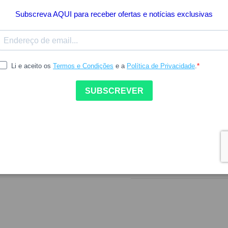
Preço mais baixo dos últimos
Inclui IVA à taxa legal em vigor.
Este óleo possui uma dupla 
enquanto nutre a epiderme
Indisponível
DETALHES DO PROD
COMO UTILIZAR