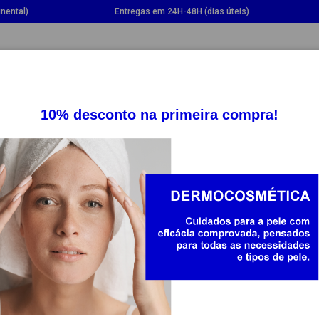
nental)
Entregas em 24H-48H (dias úteis)
GGLE DROPDOWN
TOGGLE DROPDOWN
TOGGLE DROPDOWN
TOGG
SUPLEMENTOS
SAÚDE
BEBÉ E MAMÃ
BIODERMA
BIODERMA AT
150ML
7291450
27.94
-30%
19.56