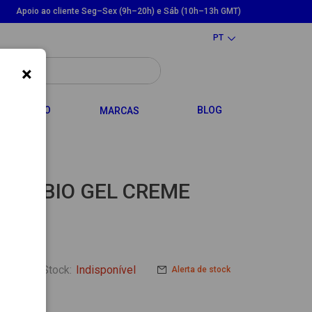
Apoio ao cliente Seg–Sex (9h–20h) e Sáb (10h–13h GMT)
PT
×
LE DROPDOWN
TOGGLE DROPDOWN
CABELO
BLOG
MARCAS
DRABIO GEL CREME
Stock:
Indisponível
Alerta de stock