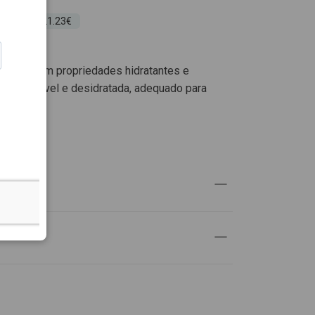
 30 dias: 21.23€
roduto com propriedades hidratantes e
pele sensível e desidratada, adequado para
UTO