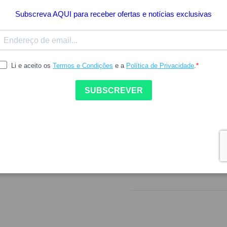
Preço mais baixo dos últimos
Inclui IVA à taxa legal em vigor.
Aplique diariamente este p
refrescantes para tratar a 
peles normais a mistas.
Indisponível
DETALHES DO PROD
COMO UTILIZAR