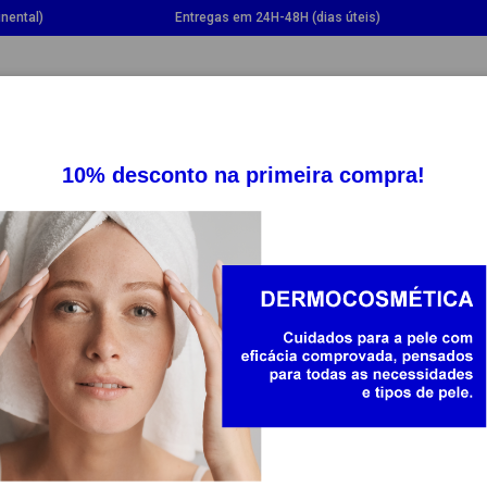
nental)
Entregas em 24H-48H (dias úteis)
GGLE DROPDOWN
TOGGLE DROPDOWN
TOGGLE DROPDOWN
TOGG
SUPLEMENTOS
SAÚDE
BEBÉ E MAMÃ
BIODERMA
BIODERMA HY
40ML
6980912
24.95
-30%
17.46