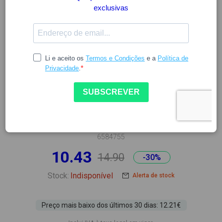
BIODERMA
BIODERMA SEBIUM H20
250ML
6584755
10.43
14.90
-30%
Stock:
Indisponível
Alerta de stock
Preço mais baixo dos últimos 30 dias: 12.21€