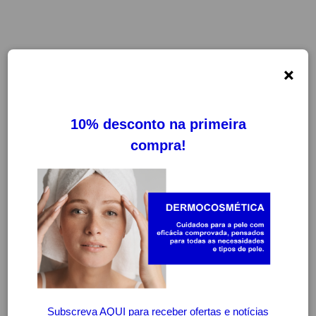
×
-30%