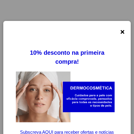
×
-20%