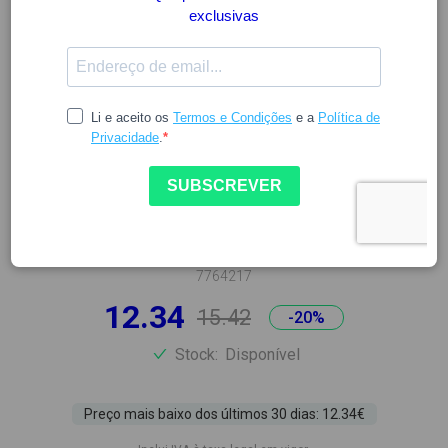
BIOACTIVO
BIOACTIVO VITAMINA D
80CAPS
7764217
12.34
15.42
-20%
Stock:
Disponível
Preço mais baixo dos últimos 30 dias: 12.34€