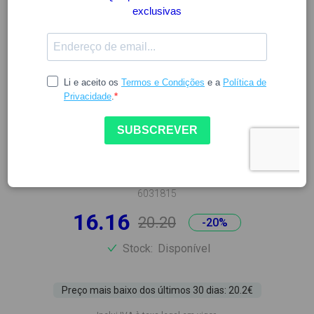
CERAVE
CERAVE CREME LIMPEZA
HIDRATANTE 1000ML
6031815
16.16
20.20
-20%
Stock:
Disponível
Preço mais baixo dos últimos 30 dias: 20.2€