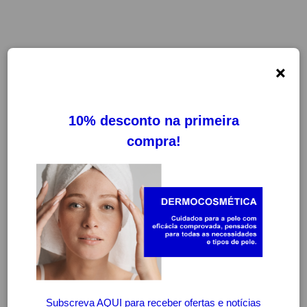
×
-20%