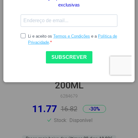
BIODERMA
BIODERMA PIGMENTBIO
ESFOLIANTE ANTIMANCHAS
200ML
6284679
11.77
16.82
-30%
Stock:
Disponível