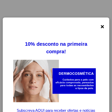
×
-30%