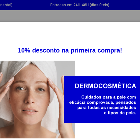
nental)
Entregas em 24H-48H (dias úteis)
GGLE DROPDOWN
TOGGLE DROPDOWN
TOGGLE DROPDOWN
TOGG
SUPLEMENTOS
SAÚDE
BEBÉ E MAMÃ
SCHOLL
DR SCHOLL G
DIARIO MULH
7041236
14.01
18.03
O valor riscado representa o PVP. I