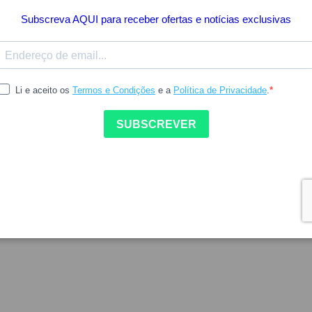
As solas de gel Gelactiv das mu
Gelactiv Scholl para Mulher,
Indisponível
DETALHES DO PROD
COMO UTILIZAR