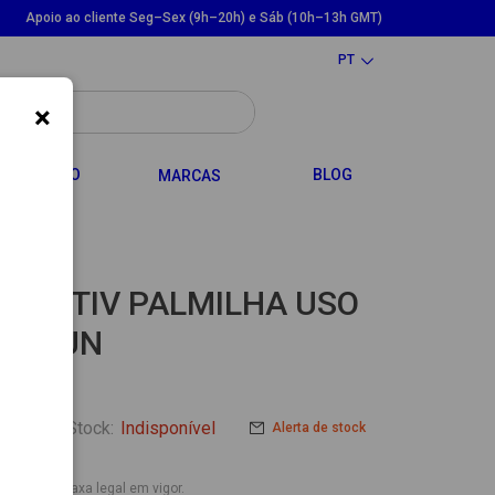
Apoio ao cliente Seg–Sex (9h–20h) e Sáb (10h–13h GMT)
PT
×
LE DROPDOWN
TOGGLE DROPDOWN
CABELO
BLOG
MARCAS
ELACTIV PALMILHA USO
ER 2UN
Stock:
Indisponível
Alerta de stock
nclui IVA à taxa legal em vigor.