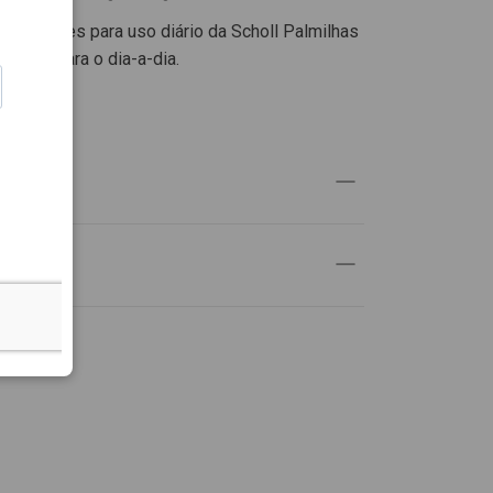
lheres para uso diário da Scholl Palmilhas
 ideais para o dia-a-dia.
UTO