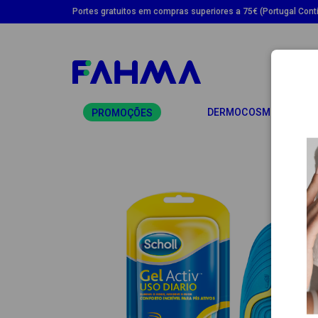
Portes gratuitos em compras superiores a 75€ (Portugal Conti
TO
DERMOCOSMÉTICA
PROMOÇÕES