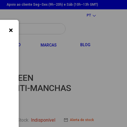
Apoio ao cliente Seg–Sex (9h–20h) e Sáb (10h–13h GMT)
PT
×
LE DROPDOWN
TOGGLE DROPDOWN
CABELO
BLOG
MARCAS
ASCREEN
O ANTI-MANCHAS
Stock:
Indisponível
Alerta de stock