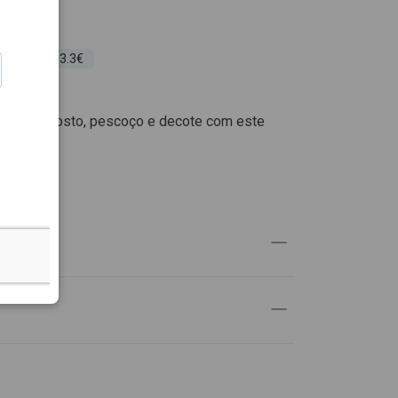
 30 dias: 33.3€
zadas do rosto, pescoço e decote com este
UTO