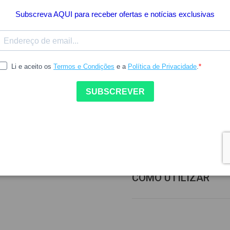
40.66
Preço mais baixo dos últimos
Inclui IVA à taxa legal em vigor.
Elimine as manchas locali
tratamento anti-manchas.
Indisponível
DETALHES DO PROD
COMO UTILIZAR