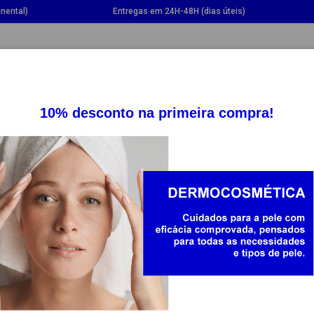
nental)
Entregas em 24H-48H (dias úteis)
GGLE DROPDOWN
TOGGLE DROPDOWN
TOGGLE DROPDOWN
TOGG
SUPLEMENTOS
SAÚDE
BEBÉ E MAMÃ
DUCRAY
DUCRAY MEL
CONCENTRAD
30ML
7246363
50.82
-20%