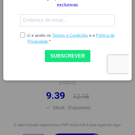
DUREX
DUREX PRESERVATIVOS
NATURAL 24UN
6709410
9.39
12.18
Stock:
Disponível
O valor riscado representa o PVP. Inclui IVA à taxa legal em vigor.