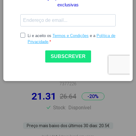
EASYSLIM
EASYSLIM SOLUÇÃO ORAL
DETOX MAX - 500ML
7377226
21.31
26.64
-20%
Stock:
Disponível
Preço mais baixo dos últimos 30 dias: 20.5€