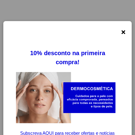
×
-20%