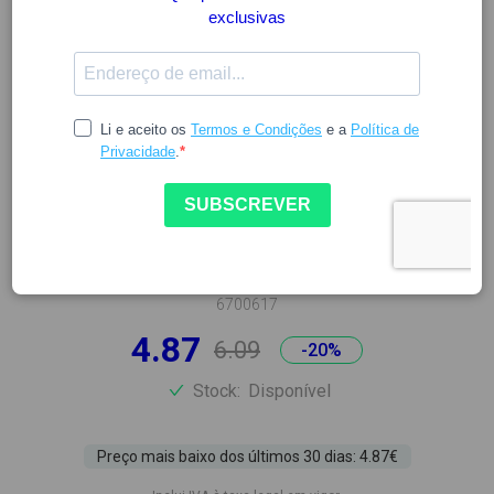
ELGYDIUM
ELGYDIUM CLINIC ESCOVA DE
DENTES ORTODÔNTICA
6700617
4.87
6.09
-20%
Stock:
Disponível
Preço mais baixo dos últimos 30 dias: 4.87€