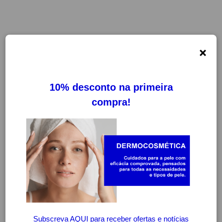
×
-20%