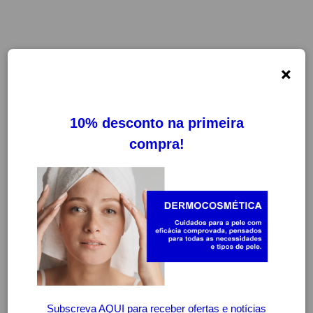
×
-20%