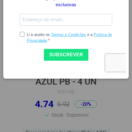
ELGYDIUM
ELGYDIUM CLINIC
ESCOVILHÃO MONO COMPACT
AZUL PB - 4 UN
6251165
4.74
5.92
-20%
Stock:
Disponível