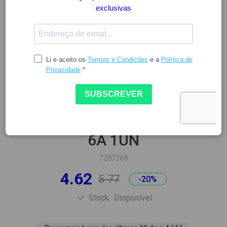
ELGYDIUM
ELGYDIUM KIDS UNICORN
ESCOVA DE DENTES SUAVE 2-
6A 1UN
7287268
4.62
5.77
-20%
Stock:
Disponível