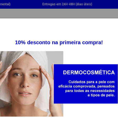
nental)
Entregas em 24H-48H (dias úteis)
GGLE DROPDOWN
TOGGLE DROPDOWN
TOGGLE DROPDOWN
TOGG
SUPLEMENTOS
SAÚDE
BEBÉ E MAMÃ
ABOCA
ABOCA SOLLI
7090746
9.00
-20%
7.20
Preço mais baixo dos últimos