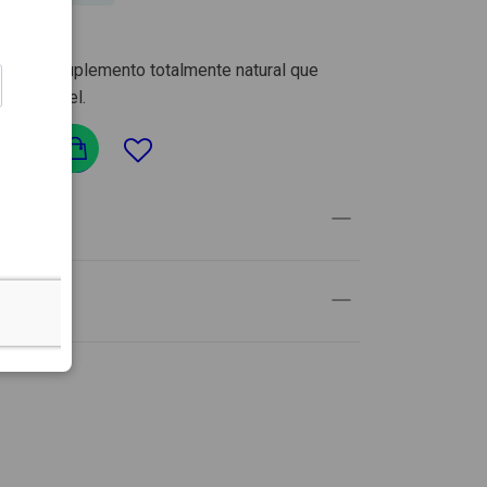
ão é um suplemento totalmente natural que
al saudável.
onar
UTO