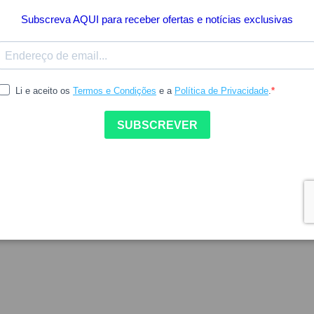
Inclui IVA à taxa legal em vigor.
Sollievo Fisiolax Obstipaç
promove o trânsito intestin
1
Adici
DETALHES DO PROD
COMO UTILIZAR