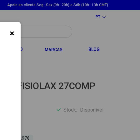
Apoio ao cliente Seg–Sex (9h–20h) e Sáb (10h–13h GMT)
PT
×
LE DROPDOWN
TOGGLE DROPDOWN
CABELO
BLOG
MARCAS
EVO FISIOLAX 27COMP
Stock:
Disponível
 30 dias: 8.97€