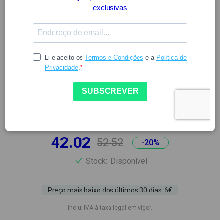
ESTROFITO
ESTROFITO FORTE 30CAPS
PACK 2UN
6396887
42.02
52.52
-20%
Stock:
Disponível
Preço mais baixo dos últimos 30 dias: 6€
Inclui IVA à taxa legal em vigor.