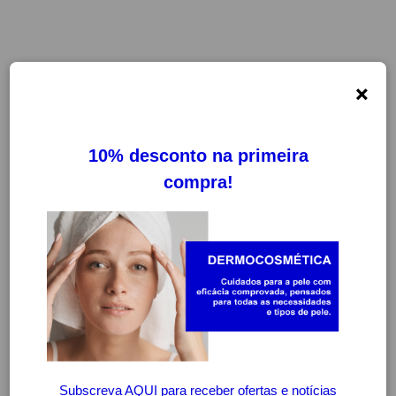
×
-20%