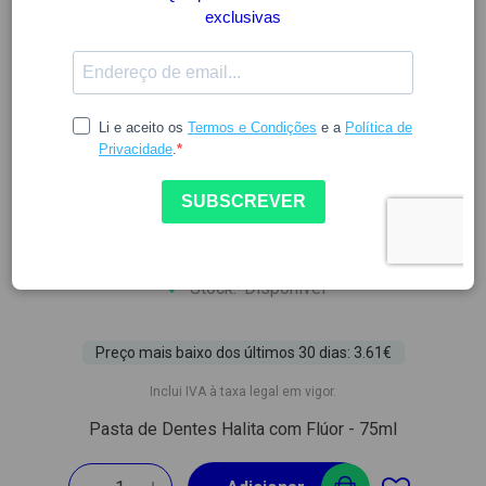
HALITA
HALITA PASTA DENT C/ FLUOR
75ML
6883975
7.54
9.43
-20%
Stock:
Disponível
Preço mais baixo dos últimos 30 dias: 3.61€
Inclui IVA à taxa legal em vigor.
Pasta de Dentes Halita com Flúor - 75ml