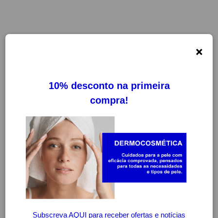
×
-20%