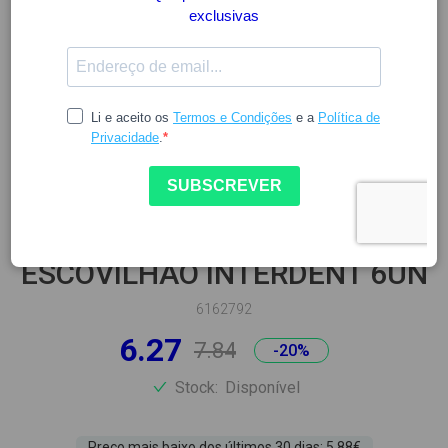
INTERPROX
INTERPROX PLUS NANO
ESCOVILHAO INTERDENT 6UN
6162792
6.27
7.84
-20%
Stock:
Disponível
Preço mais baixo dos últimos 30 dias: 5.88€