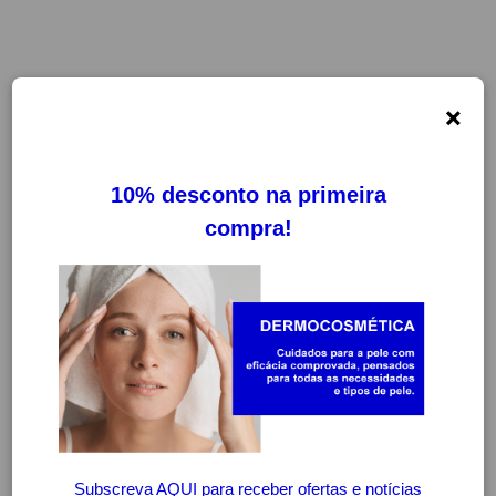
×
-20%