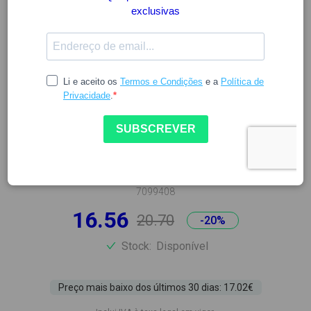
ARKOPHARMA
FORCAPIL FORTIFICANTE
KERATINA 60 CAPS
7099408
16.56
20.70
-20%
Stock:
Disponível
Preço mais baixo dos últimos 30 dias: 17.02€