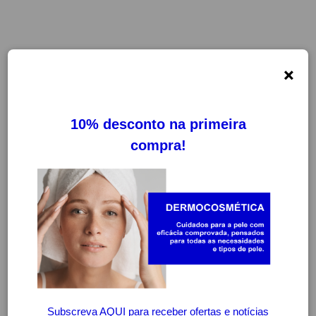
×
-20%